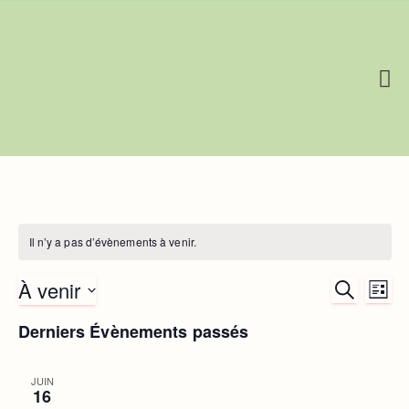
De Femme à Mère
Il n’y a pas d’évènements à venir.
À venir
Na
RECHERC
Reche
LIST
de
Sélectionnez
Derniers Évènements passés
une
et
vu
date.
Év
JUIN
navig
16