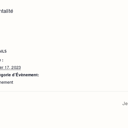
ntalité
AILS
 :
ier 17, 2023
égorie d’Évènement:
nement
Je