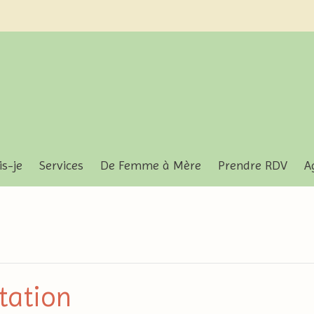
is-je
Services
De Femme à Mère
Prendre RDV
A
tation