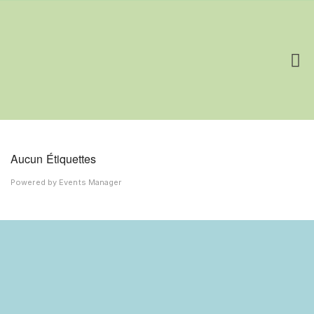
De Femme à Mère
Aucun Étiquettes
Powered by
Events Manager